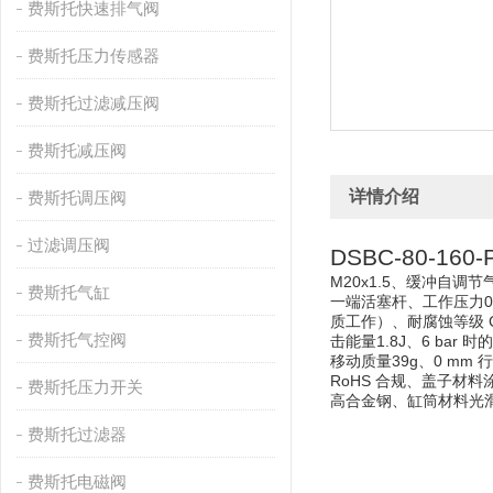
费斯托快速排气阀
费斯托压力传感器
费斯托过滤减压阀
费斯托减压阀
详情介绍
费斯托调压阀
过滤调压阀
DSBC-80-16
M20x1.5、
缓冲
自调节
费斯托气缸
一端活塞杆、
工作压力
0
质工作）、
耐腐蚀等级 
费斯托气控阀
击能量1.8J、
6 bar 
移动质量39g、
0 mm 
RoHS 合规、
盖子材料
费斯托压力开关
高合金钢、
缸筒材料
光
费斯托过滤器
费斯托电磁阀