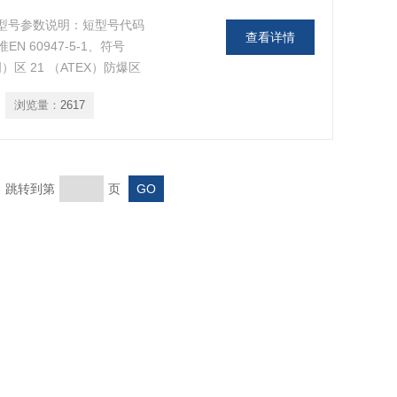
力开关型号参数说明：短型号代码
查看详情
准EN 60947-5-1、符号
）区 21 （ATEX）防爆区
ATEX）防爆区 2
浏览量：
2617
开关
页 跳转到第
页