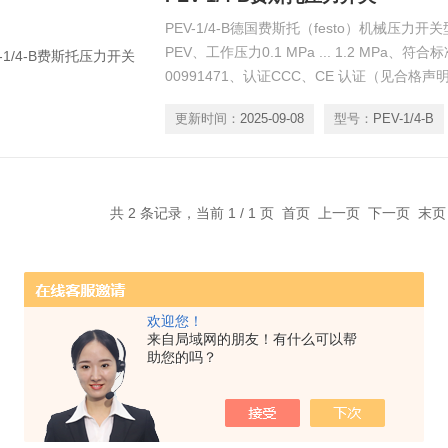
PEV-1/4-B德国费斯托（festo）机械压
PEV、工作压力0.1 MPa ... 1.2 MPa、符合标
00991471、认证CCC、CE 认证（见合格声明
1 （ATEX）必须遵守证书中的信息,X区 22 （
更新时间：
2025-09-08
型号：
PEV-1/4-B
（ATEX）、材料说明RoHS 合规-费斯托压力
共 2 条记录，当前 1 / 1 页 首页 上一页 下一页 末
欢迎您！
来自局域网的朋友！有什么可以帮
助您的吗？