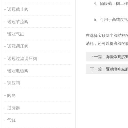
4、隔膜截止阀工作压力可达
诺冠截止阀
5、可用于高纯度气
诺冠节流阀
诺冠气缸
在选择宝硕除尘阀结构
消耗，还可以提高阀的
诺冠调压阀
上一篇：
海隆双电控
诺冠过滤调压阀
下一篇：
亚德客电磁
诺冠电磁阀
调压阀
阀岛
过滤器
气缸