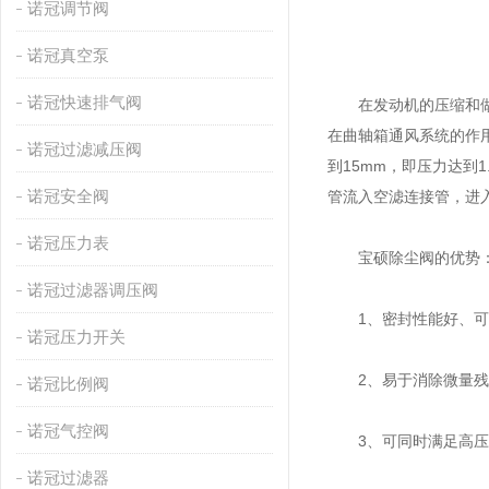
诺冠调节阀
诺冠真空泵
诺冠快速排气阀
在发动机的压缩和做功
在曲轴箱通风系统的作
诺冠过滤减压阀
到15mm，即压力达到
诺冠安全阀
管流入空滤连接管，进
诺冠压力表
宝硕除尘阀的优势
诺冠过滤器调压阀
1、密封性能好、可靠
诺冠压力开关
2、易于消除微量残余
诺冠比例阀
诺冠气控阀
3、可同时满足高压
诺冠过滤器