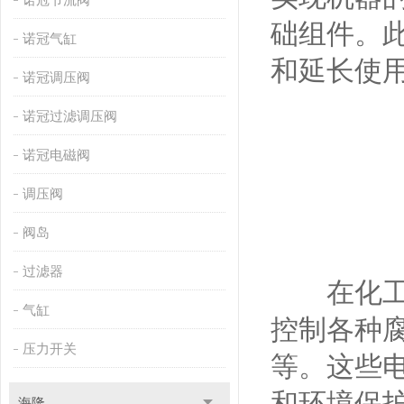
础组件。
诺冠气缸
和延长使
诺冠调压阀
诺冠过滤调压阀
诺冠电磁阀
调压阀
阀岛
过滤器
在化工和
气缸
控制各种
压力开关
等。这些
和环境保
海隆