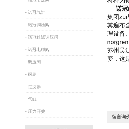
材料为
诺冠(
诺冠气缸
集团zu
其遍布
诺冠调压阀
理设备、
诺冠过滤调压阀
norg
诺冠电磁阀
苏州吴
变，这是
调压阀
阀岛
过滤器
气缸
压力开关
留言询