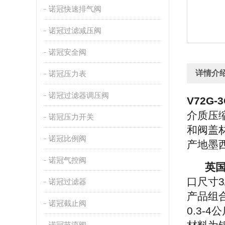
诺冠快速排气阀
诺冠过滤减压阀
诺冠安全阀
详情介
诺冠压力表
诺冠过滤器调压阀
V72G-
介质压缩
诺冠压力开关
和阀盖
诺冠比例阀
产地墨
诺冠气控阀
英国
口尺寸3
诺冠过滤器
产品组
诺冠截止阀
0.3-
诺冠节流阀