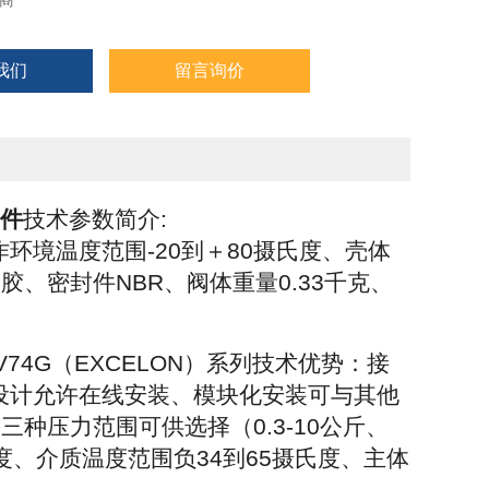
商
NORGREN）安全阀V72G、V73G、V74G（EXCELON）系
我们
留言询价
元件
技术参数简介:
作环境温度范围-20到＋80摄氏度、壳体
、密封件NBR、阀体重量0.33千克、
、V74G（EXCELON）系列技术优势：接
LON设计允许在线安装、模块化安装可与其他
种压力范围可供选择（0.3-10公斤、
摄氏度、介质温度范围负34到65摄氏度、主体