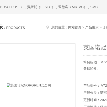
USCHJOST），费斯托（FESTO），亚德客（AIRTAC），SMC
示
您的位置：
网站首页
>
产品展示
>
诺
/ PRODUCTS
英国诺冠
简要描述：V72
参数简介:
介质压缩空气、压
产品型号： V72
＋80摄氏度、
所属分类：诺冠
胶、密封件NBR
更新时间：2026-