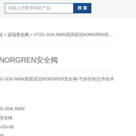
冠
>
诺冠安全阀
> V72G-3GK-NMN英国诺冠NORGREN安全阀
NORGREN安全阀
G-3GK-NMN英国诺冠NORGREN安全阀-气动控制元件技术
力表气口尺寸G1/8、溢流口G3/8、工作环境温度范围-20到
G-3GK-NMN
壳体和阀盖材料铝合金、阀式锌和丁青橡胶、弹性元件丁青橡
安全阀
、阀体重量0.33千克、产地墨西哥
03-09