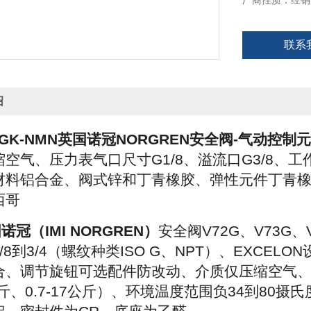
厂商性质：经销
英国诺冠（IMI 
联系
列技术优势
绍
3GK-NMN
英国诺冠NORGREN安全阀
-气动控制
空气、压力表气口尺寸G1/8、溢流口G3/8、工
材料铝合金、阀式锌和丁青橡胶、弹性元件丁青橡胶
西哥
诺冠（IMI NORGREN）
安全阀V72G、V73G
/8到3/4（螺纹种类ISO G、NPT）、EXCE
合、调节旋钮可选配件防改动、介质仅压缩空气、三
4公斤、0.7-17公斤）、环境温度范围负34到80