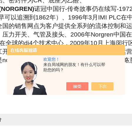
铝、密封件为CR、底座为乙醛、
NORGREN)
诺冠中国行-传奇故事仍在续写-197
i早可以追溯到1862年）、1996年3月IMI PLC
全国的销售网点为客户提供全系列的流体控制和
压力开关、气管及接头、2006年Norgren中
ren在全球的di4个技术中心，2009年10月上海
江开发区的新建工厂正式启用，该工厂提升了运
norgren中国在发展前进道路上又迈下具有战
欢迎您！
来自局域网的朋友！有什么可以帮
助您的吗？
价