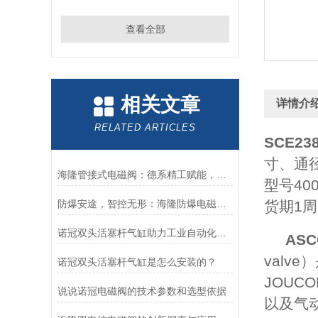
查看全部
相关文章
详情介
RELATED ARTICLES
SCE23
寸、通径
海隆管接式电磁阀：德系精工赋能，精准把控工业流体脉络
型号40
防爆安途，智控无形：海隆防爆电磁阀，危险区域的可靠卫士
货期1周
诺冠双头活塞杆气缸助力工业自动化迈向新高度
AS
val
诺冠双头活塞杆气缸是怎么安装的？
JOUC
说说诺冠电磁阀的技术参数和选型依据
以及气