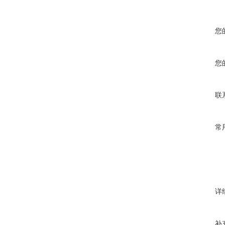
您
您
联
常
详
补