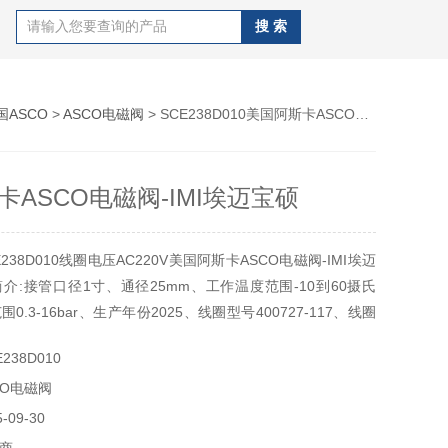
国ASCO
>
ASCO电磁阀
> SCE238D010美国阿斯卡ASCO电磁阀-IMI埃迈宝硕
卡ASCO电磁阀-IMI埃迈宝硕
238D010线圈电压AC220V美国阿斯卡ASCO电磁阀-IMI埃迈
介:接管口径1寸、通径25mm、工作温度范围-10到60摄氏
.3-16bar、生产年份2025、线圈型号400727-117、线圈
V、线圈功耗5瓦、介质压缩空气/中性流体、产地中国上海、货期
238D010
磁阀是美国ASCO JOUCOMATIC公司生产的电磁
CO电磁阀
09-30