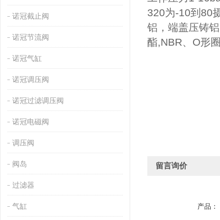
320为-10到
诺冠截止阀
铝，端盖压铸铝
诺冠节流阀
酯,NBR、O形
诺冠气缸
诺冠调压阀
诺冠过滤调压阀
诺冠电磁阀
调压阀
阀岛
留言询价
过滤器
气缸
产品：