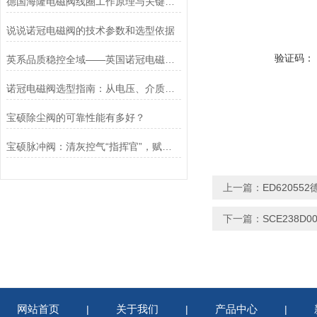
德国海隆电磁阀线圈工作原理与关键作用
说说诺冠电磁阀的技术参数和选型依据
验证码：
英系品质稳控全域——英国诺冠电磁阀专属方案
诺冠电磁阀选型指南：从电压、介质到防爆等级的精准匹配
宝硕除尘阀的可靠性能有多好？
宝硕脉冲阀：清灰控气“指挥官”，赋能工业除尘高效运行
上一篇：
ED620552
下一篇：
SCE238D
网站首页
关于我们
产品中心
|
|
|