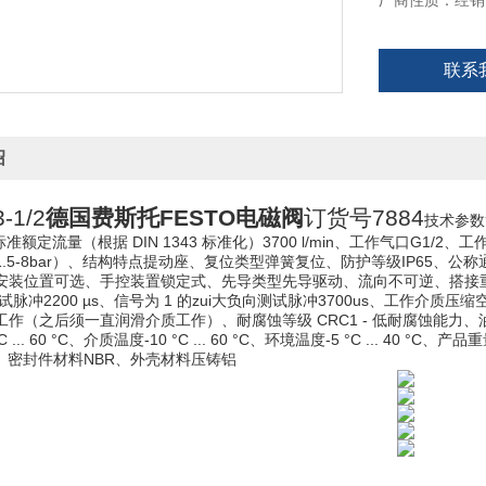
厂商性质：经销
联系
绍
-1/2
德国费斯托FESTO电磁阀
订货号7884
技术参数
标准额定流量（根据 DIN 1343 标准化）
3700 l/min、
工作气口G1/2、
工
.5-8bar）、
结构特点
提动座、
复位类型
弹簧复位、
防护等级IP65、
公称
安装位置可选、
手控装置
锁定式、
先导类型
先导驱动、
流向不可逆、
搭接
测试脉冲
2200 µs、
信号为 1 的zui大负向测试脉冲3700us、
工作介质
压缩空气
工作（之后须一直润滑介质工作）、
耐腐蚀等级 CRC
1 - 低耐腐蚀能力、
C ... 60 °C、
介质温度
-10 °C ... 60 °C、
环境温度
-5 °C ... 40 °C、
产品重量
、
密封件材料NBR、
外壳材料
压铸铝