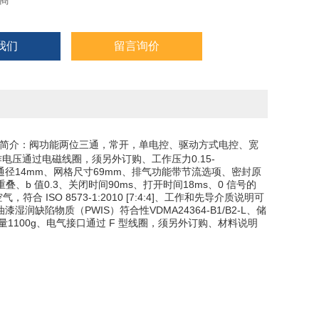
商
我们
留言询价
简介：
阀功能
两位三通，常开，单电控、
驱动方式电控、
宽
作电压
通过电磁线圈，须另外订购、
工作压力0.15-
通径14mm、
网格尺寸69mm、
排气功能
带节流选项、
密封原
重叠、
b 值0.3、
关闭时间90ms、
打开时间18ms、
0 信号的
，符合 ISO 8573-1:2010 [7:4:4]、
工作和先导介质说明
可
油漆湿润缺陷物质（PWIS）符合性
VDMA24364-B1/B2-L、
储
1100g、
电气接口
通过 F 型线圈，须另外订购、
材料说明