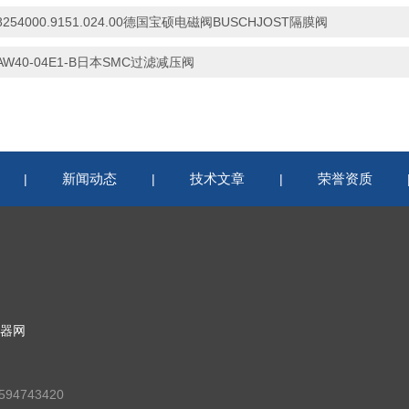
8254000.9151.024.00德国宝硕电磁阀BUSCHJOST隔膜阀
AW40-04E1-B日本SMC过滤减压阀
新闻动态
技术文章
荣誉资质
|
|
|
器网
94743420