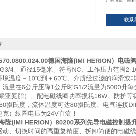
厂商性质：经销
联系
绍
6570.0800.024.00德国海隆(IMI HERION）电磁
G3/4、通径15毫米、符号NC、工作压力范围2-
环境温度－10℃到＋60℃、介质经过滤的润滑或
流量在6公斤压降1公斤时G1/2流量为5000升每
（聚亚氨脂）、配电磁线圈
功率损耗16W、防护等
到60摄氏度，流体温度可达80摄氏度、电气连接DIN E
捷克）线圈电压为24V直流！
海隆(IMI HERION）80200系列先导电磁控制提
驱动、切换时间的高重复精度、拆卸简便的电磁