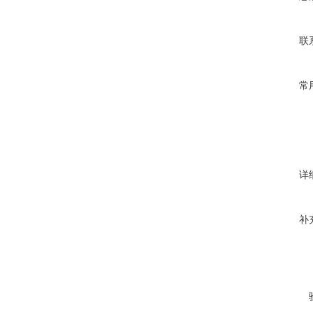
联
常
详
补