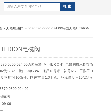
隆
>
海隆电磁阀
> 8026570.0800.024.00德国海隆HERION电磁阀
HERION电磁阀
70.0800.024.00德国海隆(IMI HERION）电磁阀技术参数简
2为G1/2、接口3为G3/4、通径15毫米、符号NC、工作压力
斤、切换时间10毫秒、阀体重量1.3千克、环境温度－10℃到＋
经过滤的润滑或非润滑压缩空气、安装位置任意，建议垂直安
70.0800.024.00
RION电磁阀
电磁阀
09-09