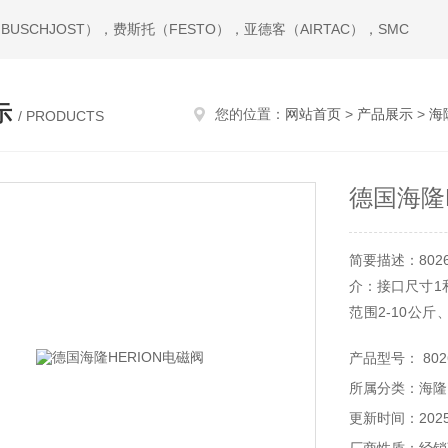
USCHJOST），费斯托（FESTO），亚德客（AIRTAC），SMC
示
您的位置：
网站首页
>
产品展示
>
海
/ PRODUCTS
德国海隆
简要描述：80265
介：接口尺寸1和
范围2-10公
60℃、介质
产品型号： 80265
装、德国海隆HE
所属分类：海隆
更新时间：2025-