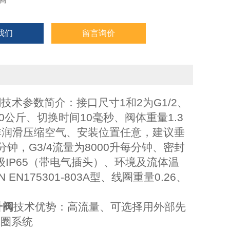
商
我们
留言询价
阀
技术参数简介：接口尺寸1和2为G1/2、
10公斤、切换时间10毫秒、阀体重量1.3
非润滑压缩空气、安装位置任意，建议垂
分钟，G3/4流量为8000升每分钟、密封
级IP65（带电气插头）、环境及流体温
N175301-803A型、线圈重量0.26、
升阀
技术优势：高流量、可选择用外部先
线圈系统