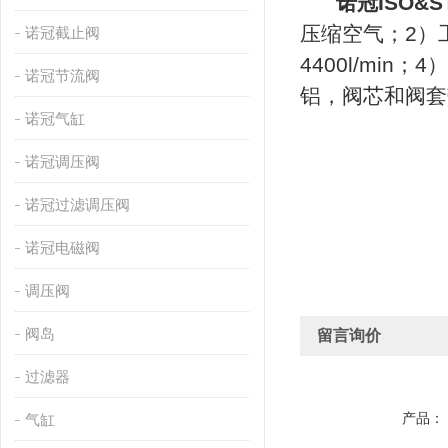
诺冠ISO&S
压缩空气；2）工作压
诺冠截止阀
4400l/mi
诺冠节流阀
铝，阀芯和阀套
诺冠气缸
诺冠调压阀
诺冠过滤调压阀
诺冠电磁阀
调压阀
阀岛
留言询价
过滤器
产品：
气缸