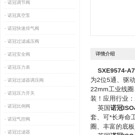
诺冠调节阀
诺冠真空泵
诺冠快速排气阀
诺冠过滤减压阀
详情介绍
诺冠安全阀
诺冠压力表
SXE9574-A7
为2位5通、驱动
诺冠过滤器调压阀
22mm工业线
诺冠压力开关
装！应用行业：
诺冠比例阀
英国
诺冠IS
套、可*长寿命
诺冠气控阀
圈、丰富的底板
诺冠过滤器