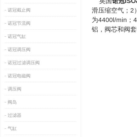
英国
诺冠IS
滑压缩空气；2）工作
诺冠截止阀
为4400l/m
诺冠节流阀
铝，阀芯和阀套
诺冠气缸
诺冠调压阀
诺冠过滤调压阀
诺冠电磁阀
调压阀
阀岛
过滤器
气缸