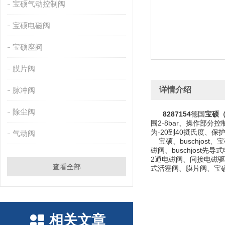
宝硕气动控制阀
宝硕电磁阀
宝硕座阀
膜片阀
详情介绍
脉冲阀
除尘阀
8287154
德国
宝硕（
围2-8bar、
操作部分控制
为-20到40摄氏度、保护等级
气动阀
宝硕、buschjost、
磁阀、buschjost先
2通电磁阀、间接电磁驱动
查看全部
式活塞阀、膜片阀、宝
相关文章