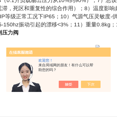
MS（0.1升负载输出压力从10%到90%）；7）总
迟滞，死区和重复性的综合作用）；8）温度影响典
IP等级正常工况下IP65；10）气源气压灵敏度-供
 15-150hz振动引起的漂移<3%；11）重量0.8
例压力阀
欢迎您！
来自局域网的朋友！有什么可以帮
助您的吗？