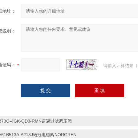
细地址：
充说明：
验证码：
请输入计算结果（
B73G-4GK-QD3-RMN诺冠过滤调压阀
V61B513A-A218J诺冠电磁阀NORGREN