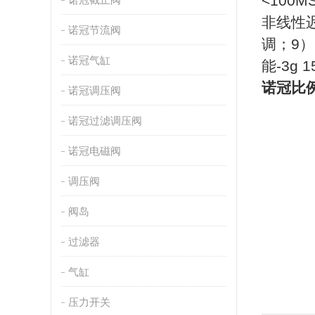
<100
非线性
诺冠节流阀
调；9）
诺冠气缸
能-3g
诺冠比
诺冠调压阀
诺冠过滤调压阀
诺冠电磁阀
调压阀
阀岛
过滤器
气缸
压力开关