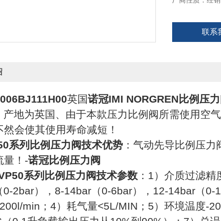
厂商性质：经销
联系
绍
006BJ111H00
英国
诺冠IMI NORGREN比例压
bar、产地为英国、由于本款压力比例阀所需使用
！不然会使其使用寿命减短！
P50系列比例压力阀技术优势
：气动先导比例压力
量！-
诺冠比例压力阀
P50系列比例压力阀技术参数
：1）介质过滤精
r（0-2bar），8-14bar（0-6bar），12-14ba
200l/min；4）耗气量<5L/MIN；5）环境温度