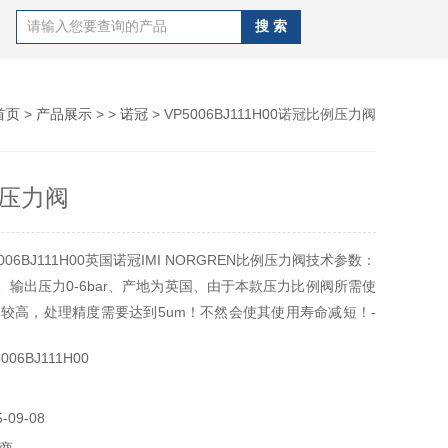
首页
>
产品展示
> >
诺冠
> VP5006BJ111H00诺冠比例压力阀
压力阀
06BJ111H00英国诺冠IMI NORGREN比例压力阀技术参数：
V、输出压力0-6bar、产地为英国、由于本款压力比例阀所需使
较高，处理精度需要达到5um！不然会使其使用寿命减短！-
06BJ111H00
09-08