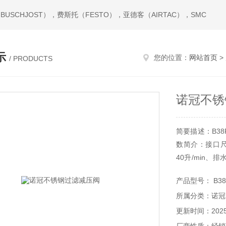
USCHJOST），费斯托（FESTO），亚德客（AIRTAC），SMC
示
您的位置：
网站首页
>
/ PRODUCTS
诺冠不锈
简要描述：B38
数简介：接口尺寸
40升/min、
及调节螺钉为3
产品型号： B38P
80摄氏度、进
所属分类：诺冠
更新时间：2025-