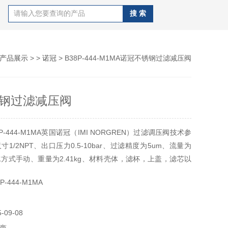
产品展示
> >
诺冠
> B38P-444-M1MA诺冠不锈钢过滤减压阀
钢过滤减压阀
P-444-M1MA英国诺冠（IMI NORGREN）过滤调压阀技术参
1/2NPT、出口压力0.5-10bar、过滤精度为5um、流量为
排水方式手动、重量为2.41kg、材料壳体，滤杯，上盖，滤芯以
16不锈钢、密封为FKM或NBR、环境及流体温度范围为-20到
-444-M1MA
口压力可达17bar、产地为中国！-诺冠不锈钢过滤减压阀
09-08