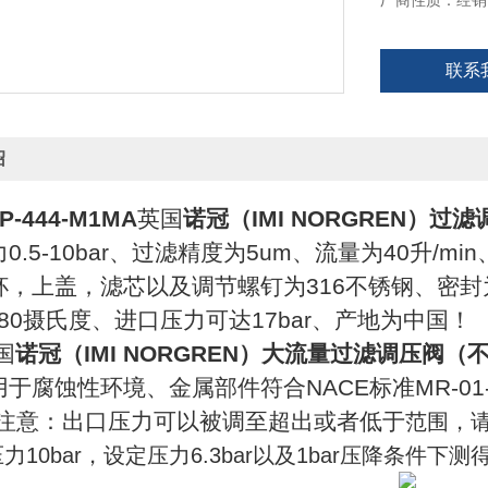
厂商性质：经销
联系
绍
-444-M1MA
英国
诺冠（IMI NORGREN）过
0.5-10bar、过滤精度为5um、流量为40升/m
杯，上盖，滤芯以及调节螺钉为316不锈钢、密封
到80摄氏度、进口压力可达17bar、产地为中国！
国
诺冠（IMI NORGREN）大流量过滤调压阀（
于腐蚀性环境、金属部件符合NACE标准MR-0
注意：出口压力可以被调至超出或者低于
范围，
力10bar，设定压力6.3bar以及1bar压降条件下测得