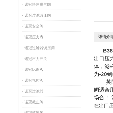
诺冠快速排气阀
诺冠过滤减压阀
诺冠安全阀
详情介
诺冠压力表
诺冠过滤器调压阀
B38P
出口压力
诺冠压力开关
体，滤
诺冠比例阀
为-20
诺冠气控阀
英
阀适合用
诺冠过滤器
场合！-
诺冠截止阀
在出口压
诺冠节流阀