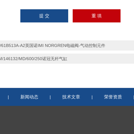
V61B513A-A2英国诺IMI NORGREN电磁阀-气动控制元件
M/146132/MD/600/250诺冠无杆气缸
新闻动态
技术文章
荣誉资质
|
|
|