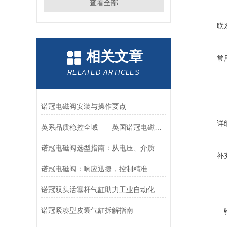
查看全部
联
相关文章
常
RELATED ARTICLES
诺冠电磁阀安装与操作要点
详
英系品质稳控全域——英国诺冠电磁阀专属方案
诺冠电磁阀选型指南：从电压、介质到防爆等级的精准匹配
补
诺冠电磁阀：响应迅捷，控制精准
诺冠双头活塞杆气缸助力工业自动化迈向新高度
诺冠紧凑型皮囊气缸拆解指南