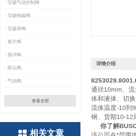
宝硕气动控制阀
宝硕电磁阀
宝硕座阀
膜片阀
脉冲阀
详情介绍
除尘阀
8253029.8001.
气动阀
通径10mm、流量
体和液体、切换
查看全部
流体温度-10
钢、货期10-12
你了解BUS
相关文章
该公司在*范围