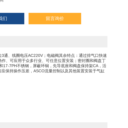
商
我们
留言询价
位3通、线圈电压AC220V；电磁阀其余特点：通过排气口快速
速动作、可应用于众多行业、可任意位置安装；密封圈和阀盘丁
和17-7PH不锈钢，屏蔽环铜，先导底座和阀盘保持架CA，活
口应保持操作压差，ASCO流量控制以及其他装置安装于气缸