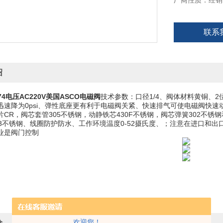
厂商性质：经销
联系
绍
74电压AC220V
美国ASCO电磁阀
技术参数：口径1/4、阀体材料黄铜、2
迅速降为0psi、弹性底座更有利于电磁阀关紧、快速排气可使电磁阀快
CR，阀芯套管305不锈钢，动静铁芯430F不锈钢，阀芯弹簧302不锈钢
03不锈钢、线圈防护防水、工作环境温度0-52摄氏度、；注意在进口和出
业是阀门控制
欢迎您！
价