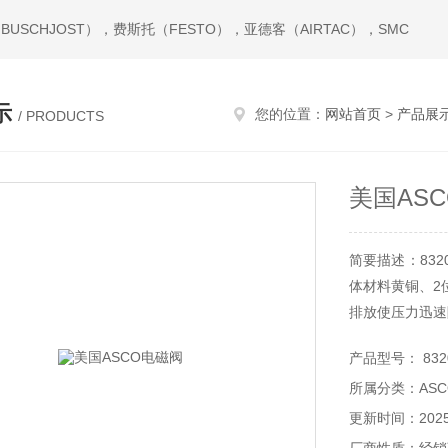
USCHJOST），费斯托（FESTO），亚德客（AIRTAC），SMC
示
您的位置：
网站首页
>
产品展
/ PRODUCTS
美国AS
简要描述：832
体材料黄铜、2
排放使压力迅速
阀快速动作、
产品型号： 832
胶，膜片CR，
所属分类：AS
锈钢和17-7P
更新时间：2025-