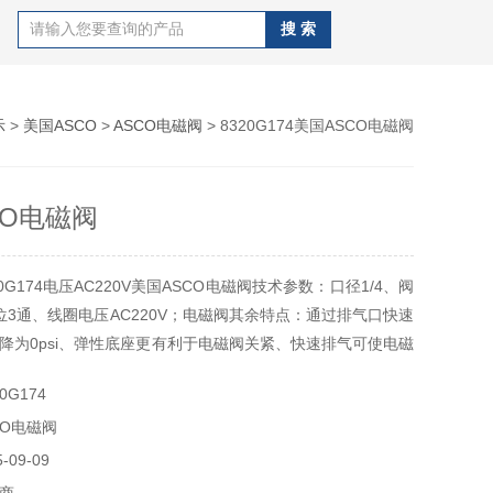
示
>
美国ASCO
>
ASCO电磁阀
> 8320G174美国ASCO电磁阀
CO电磁阀
0G174电压AC220V美国ASCO电磁阀技术参数：口径1/4、阀
位3通、线圈电压AC220V；电磁阀其余特点：通过排气口快速
降为0psi、弹性底座更有利于电磁阀关紧、快速排气可使电磁
可应用于众多行业、可任意位置安装；密封圈和阀盘丁晴橡
0G174
阀芯套管305不锈钢，动静铁芯430F不锈钢，阀芯弹簧302不
CO电磁阀
H不锈钢，屏蔽环铜，先
09-09