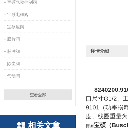
宝硕气动控制阀
宝硕电磁阀
宝硕座阀
膜片阀
详情介绍
脉冲阀
除尘阀
气动阀
8240200.91
查看全部
口尺寸G1/2、工
9101（功率损
度、线圈重量为0
相关文章
宝硕（Busch
德国